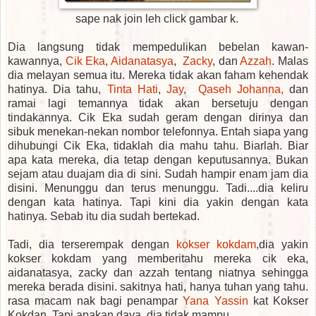
sape nak join leh click gambar k.
Dia langsung tidak mempedulikan bebelan kawan-
kawannya,
Cik Eka
,
Aidanatasya
,
Zacky
, dan
Azzah
. Malas
dia melayan semua itu. Mereka tidak akan faham kehendak
hatinya. Dia tahu,
Tinta Hati
,
Jay
,
Qaseh Johanna,
dan
ramai lagi temannya tidak akan bersetuju dengan
tindakannya. Cik Eka sudah geram dengan dirinya dan
sibuk menekan-nekan nombor telefonnya. Entah siapa yang
dihubungi Cik Eka, tidaklah dia mahu tahu. Biarlah. Biar
apa kata mereka, dia tetap dengan keputusannya. Bukan
sejam atau duajam dia di sini. Sudah hampir enam jam dia
disini. Menunggu dan terus menunggu. Tadi....dia keliru
dengan kata hatinya. Tapi kini dia yakin dengan kata
hatinya. Sebab itu dia sudah bertekad.
Tadi, dia terserempak dengan
kokser kokdam
,dia yakin
kokser kokdam yang memberitahu mereka cik eka,
aidanatasya, zacky dan azzah tentang niatnya sehingga
mereka berada disini. sakitnya hati, hanya tuhan yang tahu.
rasa macam nak bagi penampar
Yana Yassin
kat Kokser
Kokdan. Tapi apakan daya, dia tidak mampu.