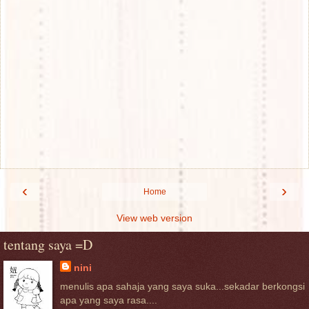
‹
›
Home
View web version
tentang saya =D
nini
menulis apa sahaja yang saya suka...sekadar berkongsi
apa yang saya rasa....