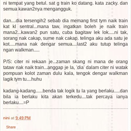
ni tempat yang betul. sat g train ko datang. kata zacky. dan
semua kawan2nya mengangguk.
dan....dia tersengih2 sebab dia memang first tym naik train
kat kl sentral...mana taw, ingatkan boleh je naik train
mana2...kawan2 pun satu, cuba bagitaw lek lok.....ni tak,
sorang nak cakap, sume nak cakap. telinga aku ada satu je
kot.....mana nak dengar semua....last2 aku tutup telinga
ngan walkman.....
P/S: citer ni rekaan je...zaman skang ni mana de orang
tataw nak naik train...anggap je la, 'dia' dalam citer ni watak
pompuan kolot zaman dulu kala, tengok dengar walkman
lagik tym tu....huhu
kadang-kadang......benda tak logik tu la yang berlaku.....dan
bila ia berlaku kita akan terkedu....tak percaya ianya
berlaku....=P
nini
at
9:49 PM
Share