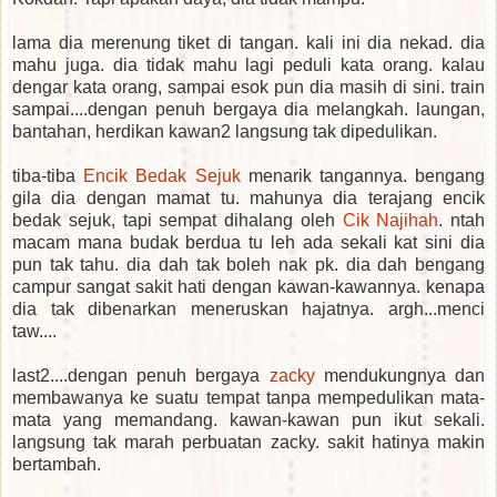
lama dia merenung tiket di tangan. kali ini dia nekad. dia
mahu juga. dia tidak mahu lagi peduli kata orang. kalau
dengar kata orang, sampai esok pun dia masih di sini. train
sampai....dengan penuh bergaya dia melangkah. laungan,
bantahan, herdikan kawan2 langsung tak dipedulikan.
tiba-tiba
Encik Bedak Sejuk
menarik tangannya. bengang
gila dia dengan mamat tu. mahunya dia terajang encik
bedak sejuk, tapi sempat dihalang oleh
Cik Najihah
. ntah
macam mana budak berdua tu leh ada sekali kat sini dia
pun tak tahu. dia dah tak boleh nak pk. dia dah bengang
campur sangat sakit hati dengan kawan-kawannya. kenapa
dia tak dibenarkan meneruskan hajatnya. argh...menci
taw....
last2....dengan penuh bergaya
zacky
mendukungnya dan
membawanya ke suatu tempat tanpa mempedulikan mata-
mata yang memandang. kawan-kawan pun ikut sekali.
langsung tak marah perbuatan zacky. sakit hatinya makin
bertambah.