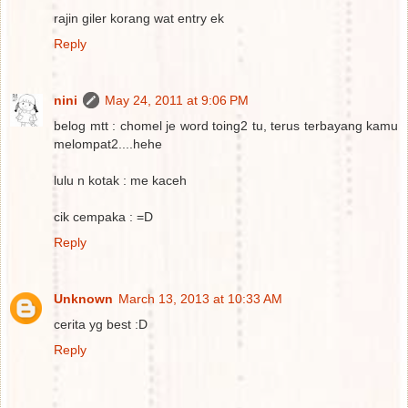
rajin giler korang wat entry ek
Reply
nini
May 24, 2011 at 9:06 PM
belog mtt : chomel je word toing2 tu, terus terbayang kamu
melompat2....hehe
lulu n kotak : me kaceh
cik cempaka : =D
Reply
Unknown
March 13, 2013 at 10:33 AM
cerita yg best :D
Reply